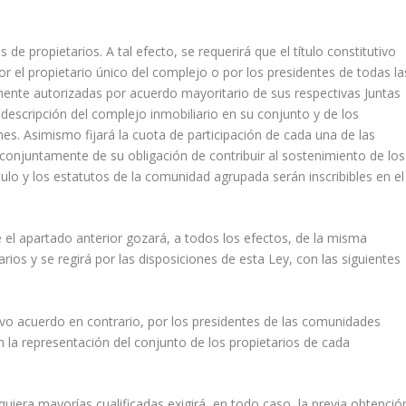
e propietarios. A tal efecto, se requerirá que el título constitutivo
el propietario único del complejo o por los presidentes de todas la
mente autorizadas por acuerdo mayoritario de sus respectivas Juntas
a descripción del complejo inmobiliario en su conjunto y de los
nes. Asimismo fijará la cuota de participación de cada una de las
onjuntamente de su obligación de contribuir al sostenimiento de los
ulo y los estatutos de la comunidad agrupada serán inscribibles en el
 el apartado anterior gozará, a todos los efectos, de la misma
rios y se regirá por las disposiciones de esta Ley, con las siguientes
lvo acuerdo en contrario, por los presidentes de las comunidades
n la representación del conjunto de los propietarios de cada
quiera mayorías cualificadas exigirá, en todo caso, la previa obtenció