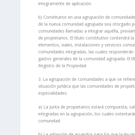
íntegramente de aplicación.
b) Constituirse en una agrupación de comunidades d
de la nueva comunidad agrupada sea otorgado por 
comunidades llamadas a integrar aquélla, previa
de propietarios. El título constitutivo contendrá l
elementos, viales, instalaciones y servicios comu
comunidades integradas, las cuales responderán c
gastos generales de la comunidad agrupada. El tít
Registro de la Propiedad.
3. La agrupación de comunidades a que se refiere
situación jurídica que las comunidades de propieta
especialidades:
a) La Junta de propietarios estará compuesta, sa
integradas en la agrupación, los cuales ostentará
comunidad.
b) La adopción de acuerdos para los que la ley re